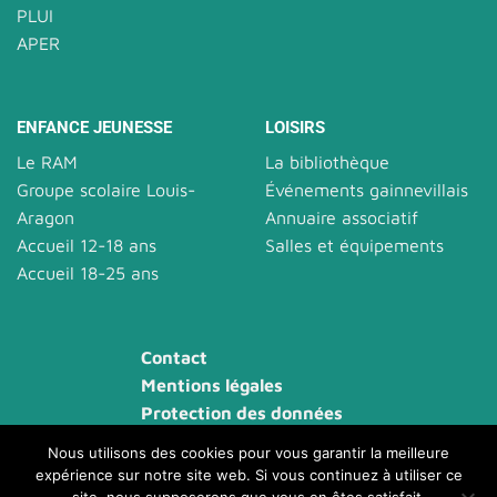
PLUI
APER
ENFANCE JEUNESSE
LOISIRS
Le RAM
La bibliothèque
Groupe scolaire Louis-
Événements gainnevillais
Aragon
Annuaire associatif
Accueil 12-18 ans
Salles et équipements
Accueil 18-25 ans
Contact
Mentions légales
Protection des données
Plan du site
Nous utilisons des cookies pour vous garantir la meilleure
Accessibilité
expérience sur notre site web. Si vous continuez à utiliser ce