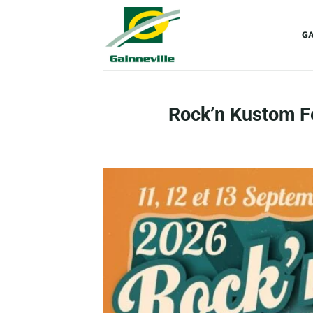
Passer
au
GA
contenu
Rock’n Kustom Fe