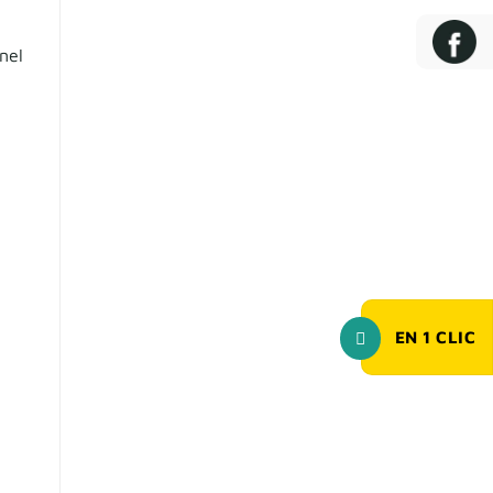
nel
EN
1
CLIC