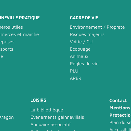
NNEVILLE PRATIQUE
CADRE DE VIE
éros utiles
Environnement / Propreté
merces et marché
Risques majeurs
eprises
Voirie / CU
sports
Ecobuage
té
Animaux
Règles de vie
PLUI
APER
LOISIRS
Contact
Mentions 
La bibliothèque
Protecti
-Aragon
Événements gainnevillais
Plan du si
Annuaire associatif
Accessibil