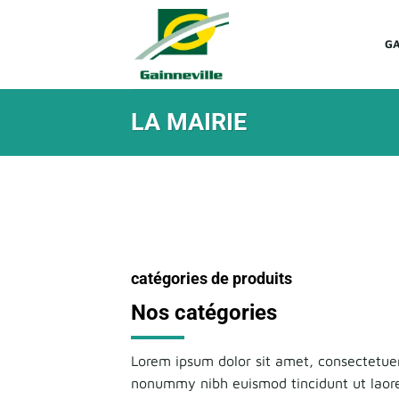
Passer
au
GA
contenu
LA MAIRIE
catégories de produits
Nos
catégories
Lorem ipsum dolor sit amet, consectetuer
nonummy nibh euismod tincidunt ut laor